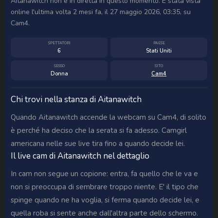
Aitanawitch non è in diretta in questo momento. È stata vista
online l'ultima volta 2 mesi fa, il 27 maggio 2026, 03:35, su
Cam4.
SPETTATORI
PAESE
6
Stati Uniti
SESSO
SITO
Donna
Cam4
Chi trovi nella stanza di Aitanawitch
Quando Aitanawitch accende la webcam su Cam4, di solito
è perché ha deciso che la serata si fa adesso. Camgirl
americana nelle sue live tira fino a quando decide lei.
Il live cam di Aitanawitch nel dettaglio
In cam non segue un copione: entra, fa quello che le va e
non si preoccupa di sembrare troppo niente. E' il tipo che
spinge quando ne ha voglia, si ferma quando decide lei, e
quella roba si sente anche dall'altra parte dello schermo.