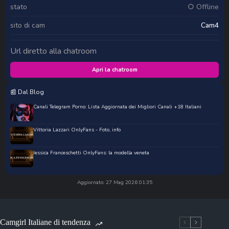
stato
○ Offline
sito di cam
Cam4
Url diretto alla chatroom
Apri la chatroom
📰 Dal Blog
Canali Telegram Porno: Lista Aggiornata dei Migliori Canali +18 Italiani
Vittoria Lazzari OnlyFans - Foto, info
Jessica Franceschetti OnlyFans: la modella veneta
Aggiornato: 27 Mag 2026 01:35
Camgirl Italiane di tendenza