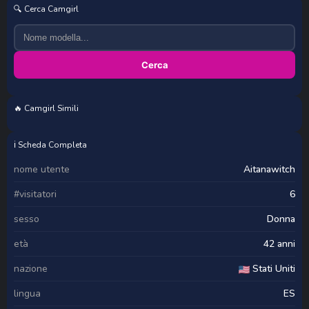
🔍 Cerca Camgirl
Cerca
🔥 Camgirl Simili
Ella_SexyAsian
Sexy_dolls
Vikkancs_X
Masbandida553
ℹ️ Scheda Completa
nome utente
Aitanawitch
#visitatori
6
sesso
Donna
età
42 anni
nazione
Stati Uniti
lingua
ES