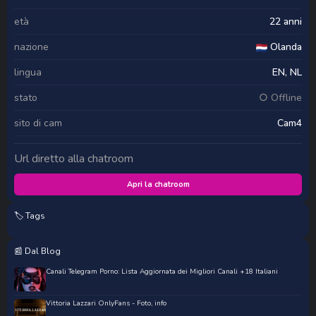
età
22 anni
nazione
Olanda
lingua
EN, NL
stato
○ Offline
sito di cam
Cam4
Url diretto alla chatroom
Apri la chatroom
🏷️ Tags
📰 Dal Blog
Canali Telegram Porno: Lista Aggiornata dei Migliori Canali +18 Italiani
Vittoria Lazzari OnlyFans - Foto, info