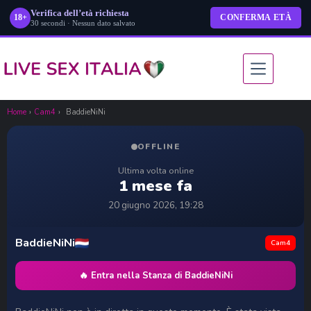
Verifica dell’età richiesta
18+
CONFERMA ETÀ
30 secondi · Nessun dato salvato
Salta
al
contenuto
Home
›
Cam4
›
BaddieNiNi
OFFLINE
Ultima volta online
1 mese fa
20 giugno 2026, 19:28
BaddieNiNi
Cam4
🔥 Entra nella Stanza di BaddieNiNi