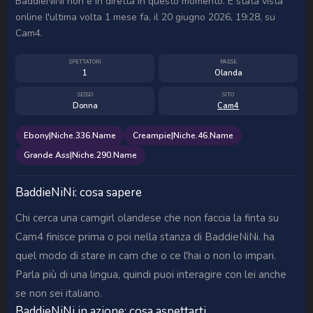
BaddieNiNi non è in diretta in questo momento. È stata vista
online l'ultima volta 1 mese fa, il 20 giugno 2026, 19:28, su
Cam4.
SPETTATORI
PAESE
1
Olanda
SESSO
SITO
Donna
Cam4
Ebony|Niche.336.Name
Creampie|Niche.46.Name
Grande Ass|Niche.290.Name
BaddieNiNi: cosa sapere
Chi cerca una camgirl olandese che non faccia la finta su
Cam4 finisce prima o poi nella stanza di BaddieNiNi. ha
quel modo di stare in cam che o ce l'hai o non lo impari.
Parla più di una lingua, quindi puoi interagire con lei anche
se non sei italiano.
BaddieNiNi in azione: cosa aspettarti