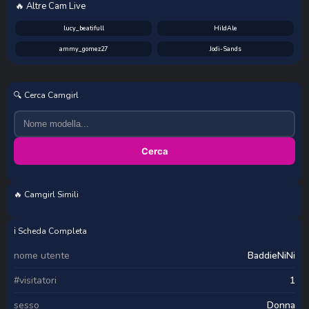
🔥 Altre Cam Live
lucy_beatifull
HildAle
ammy_gomez27
Jodi-Sands
🔍 Cerca Camgirl
Cerca
🔥 Camgirl Simili
VickyMazzone
Angie_e
Sensual_hot69
LadyAlma
ℹ️ Scheda Completa
nome utente
BaddieNiNi
#visitatori
1
sesso
Donna