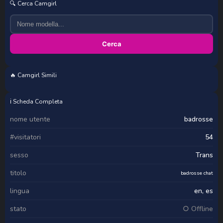
🔍 Cerca Camgirl
Cerca
🔥 Camgirl Simili
Veronica Hot
CherrySmirkXXX
missariadna
lizzie_sweets
ℹ️ Scheda Completa
nome utente
badrosse
#visitatori
54
sesso
Trans
titolo
badrosse chat
lingua
en, es
stato
○ Offline