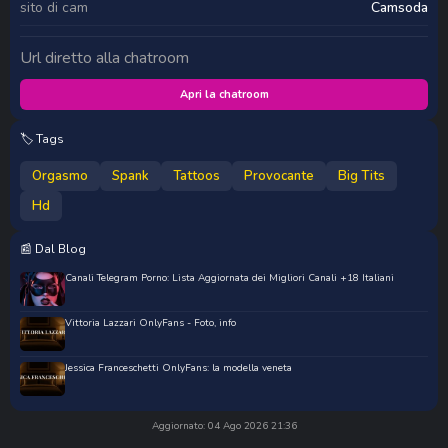
sito di cam
Camsoda
Url diretto alla chatroom
Apri la chatroom
🏷️ Tags
Orgasmo
Spank
Tattoos
Provocante
Big Tits
Hd
📰 Dal Blog
Canali Telegram Porno: Lista Aggiornata dei Migliori Canali +18 Italiani
Vittoria Lazzari OnlyFans - Foto, info
Jessica Franceschetti OnlyFans: la modella veneta
Aggiornato: 04 Ago 2026 21:36