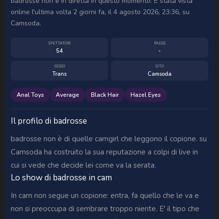
badrosse non è in diretta in questo momento. È stata vista
online l'ultima volta 2 giorni fa, il 4 agosto 2026, 23:36, su
Camsoda.
SPETTATORI
PAESE
54
-
SESSO
SITO
Trans
Camsoda
Anal Toys
Average
Black Hair
Hazel Eyes
Il profilo di badrosse
badrosse non è di quelle camgirl che leggono il copione. su
Camsoda ha costruito la sua reputazione a colpi di live in
cui si vede che decide lei come va la serata.
Lo show di badrosse in cam
In cam non segue un copione: entra, fa quello che le va e
non si preoccupa di sembrare troppo niente. E' il tipo che