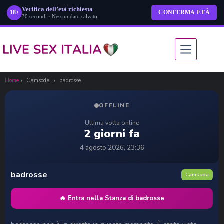
Verifica dell’età richiesta
18+
CONFERMA ETÀ
30 secondi · Nessun dato salvato
Salta
al
contenuto
Home
›
Camsoda
›
badrosse
OFFLINE
Ultima volta online
2 giorni fa
4 agosto 2026, 23:36
badrosse
Camsoda
🔥 Entra nella Stanza di badrosse