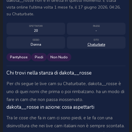
dakota__rosse non è in diretta in questo momento. È stata
vista online l'ultima volta 1 mese fa, il 17 giugno 2026, 04:26,
su Chaturbate.
SPETTATORI
PAESE
20
-
SESSO
SITO
Donna
Chaturbate
Pantyhose
Piedi
Non Nudo
Chi trovi nella stanza di dakota__rosse
Per chi segue le live cam su Chaturbate, dakota__rosse è
uno di quei nomi che prima o poi rimbalzano. ha un modo di
fare in cam che non passa inosservato.
dakota__rosse in azione: cosa aspettarti
Tra le cose che fa in cam ci sono piedi, e le fa con una
disinvoltura che nei live cam italiani non è sempre scontata.