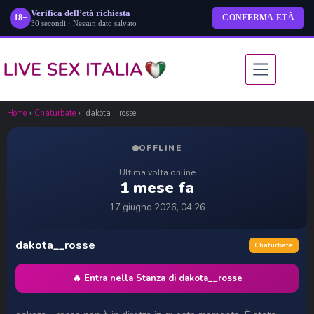
Verifica dell’età richiesta
18+
CONFERMA ETÀ
30 secondi · Nessun dato salvato
Salta
al
contenuto
Home
›
Chaturbate
›
dakota__rosse
OFFLINE
Ultima volta online
1 mese fa
17 giugno 2026, 04:26
dakota__rosse
Chaturbate
🔥 Entra nella Stanza di dakota__rosse