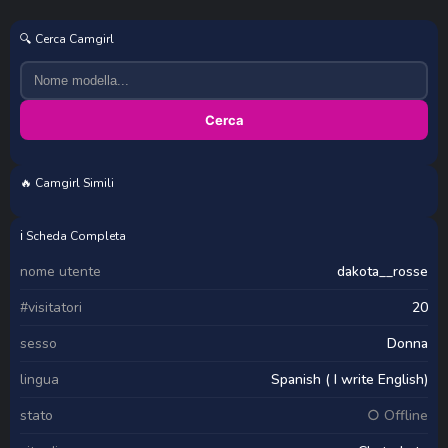
🔍 Cerca Camgirl
Cerca
🔥 Camgirl Simili
heidicox
abellasoleil
VallerieJones
meowlina
ℹ️ Scheda Completa
nome utente
dakota__rosse
#visitatori
20
sesso
Donna
lingua
Spanish ( I write English)
stato
○ Offline