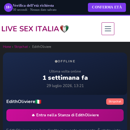
Verifica dell’età richiesta
18+
CONFERMA ETÀ
30 secondi · Nessun dato salvato
Salta
al
contenuto
Home
›
Stripchat
›
EdithOliviere
OFFLINE
Ultima volta online
1 settimana fa
29 luglio 2026, 13:21
EdithOliviere
Stripchat
🔥 Entra nella Stanza di EdithOliviere