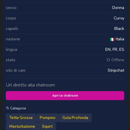
sesso
Donna
corpo
Curvy
capelli
Black
nazione
Italia
lingua
EN, FR, ES
stato
○ Offline
sito di cam
Stripchat
Url diretto alla chatroom
Apri la chatroom
📁 Categorie
Tette Grosse
Pompino
Gola Profonda
Masturbazione
Squirt