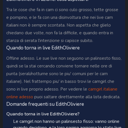
Tra le cose che fa in cam ci sono culo grosso, tette grosse
e pompino, e le fa con una disinvoltura che nei live cam
italiani non è sempre scontata. Non aspetta che glielo
chiedano due volte, non fa la difficile, e quando entra in
stanza di serata l'intenzione si capisce subito.
Quando torna in live EdithOliviere
Offline adesso. Le sue live non seguono un palinsesto fisso,
quindi se la stai cercando conviene tornare nelle ore di
punta (serali/notturne sono le piu' comuni per le cam
italiane). Nel frattempo piu' in basso trovi le camgirl che
sono in live proprio adesso. Per vedere le
camgirl italiane
online adesso
puoi saltare direttamente alla lista dedicata.
Domande frequenti su EdithOliviere
Quando torna in live EdithOliviere?
Le camgirl non hanno un palinsesto fisso: vanno online
quando decidono, e la loro pagina aggiorna lo stato live