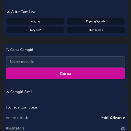
🔥 Altre Cam Live
torygrey
PiquingOgalala
lucy-007
MilfDolores
🔍 Cerca Camgirl
Cerca
🔥 Camgirl Simili
IsadoraDunkan
Roouslover
SofiiMilf
keirasworld
ℹ️ Scheda Completa
nome utente
EdithOliviere
#visitatori
20