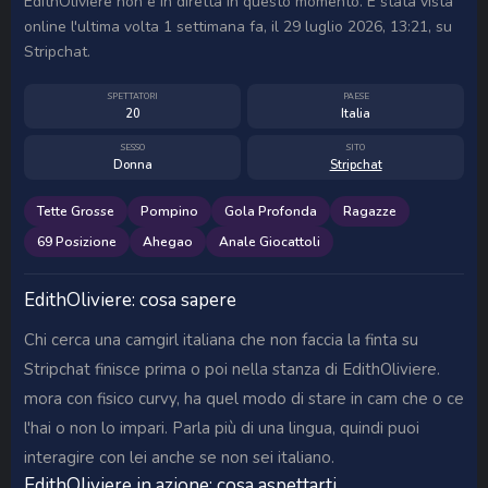
EdithOliviere non è in diretta in questo momento. È stata vista
online l'ultima volta 1 settimana fa, il 29 luglio 2026, 13:21, su
Stripchat.
SPETTATORI
PAESE
20
Italia
SESSO
SITO
Donna
Stripchat
Tette Grosse
Pompino
Gola Profonda
Ragazze
69 Posizione
Ahegao
Anale Giocattoli
EdithOliviere: cosa sapere
Chi cerca una camgirl italiana che non faccia la finta su
Stripchat finisce prima o poi nella stanza di EdithOliviere.
mora con fisico curvy, ha quel modo di stare in cam che o ce
l'hai o non lo impari. Parla più di una lingua, quindi puoi
interagire con lei anche se non sei italiano.
EdithOliviere in azione: cosa aspettarti