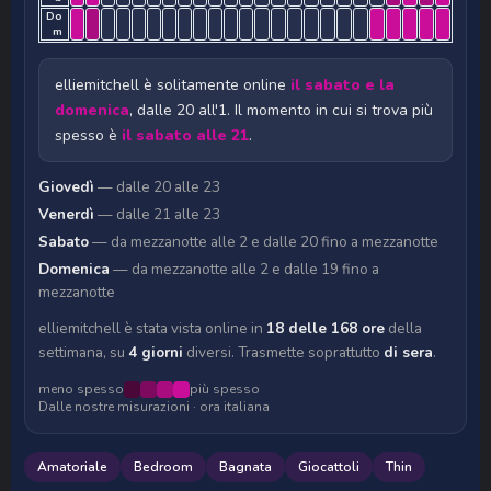
Do
m
elliemitchell è solitamente online
il sabato e la
domenica
, dalle 20 all'1. Il momento in cui si trova più
spesso è
il sabato alle 21
.
Giovedì
— dalle 20 alle 23
Venerdì
— dalle 21 alle 23
Sabato
— da mezzanotte alle 2 e dalle 20 fino a mezzanotte
Domenica
— da mezzanotte alle 2 e dalle 19 fino a
mezzanotte
elliemitchell è stata vista online in
18 delle 168 ore
della
settimana, su
4 giorni
diversi. Trasmette soprattutto
di sera
.
meno spesso
più spesso
Dalle nostre misurazioni · ora italiana
Amatoriale
Bedroom
Bagnata
Giocattoli
Thin