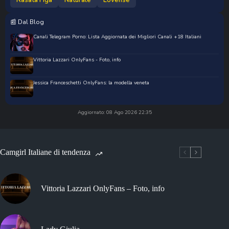
Rasata Figa
Naturale
Lovense
📰 Dal Blog
Canali Telegram Porno: Lista Aggiornata dei Migliori Canali +18 Italiani
Vittoria Lazzari OnlyFans - Foto, info
Jessica Franceschetti OnlyFans: la modella veneta
Aggiornato: 08 Ago 2026 22:35
Camgirl Italiane di tendenza
Vittoria Lazzari OnlyFans – Foto, info