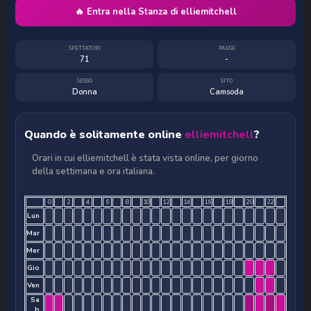
🔥 Entra nella Stanza di elliemitchell
SPETTATORI
PAESE
71
-
SESSO
SITO
Donna
Camsoda
Quando è solitamente online
elliemitchell
?
Orari in cui elliemitchell è stata vista online, per giorno
della settimana e ora italiana.
0
2
4
6
8
10
12
14
16
18
20
22
Lun
Mar
Mer
Gio
Ven
Sa
b