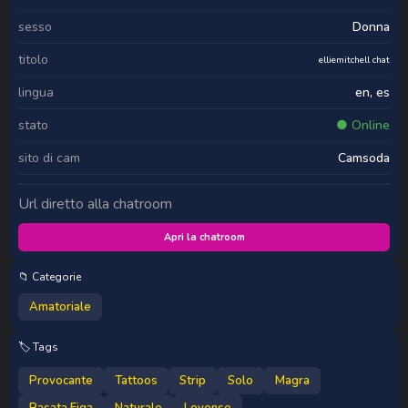
sesso
Donna
titolo
elliemitchell chat
lingua
en, es
stato
● Online
sito di cam
Camsoda
Url diretto alla chatroom
Apri la chatroom
📁 Categorie
Amatoriale
🏷️ Tags
Provocante
Tattoos
Strip
Solo
Magra