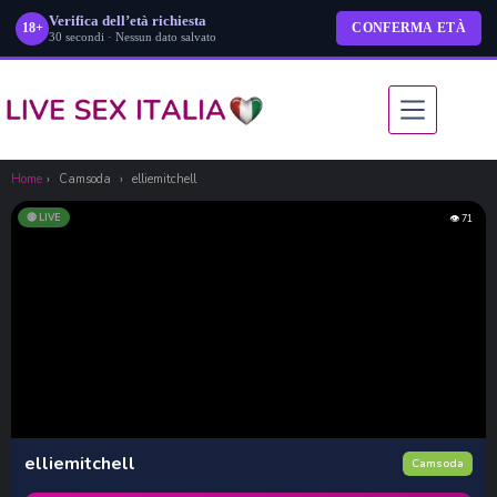
Verifica dell’età richiesta
18+
CONFERMA ETÀ
30 secondi · Nessun dato salvato
Salta
al
contenuto
Home
›
Camsoda
›
elliemitchell
🔴 LIVE
👁 71
elliemitchell
Camsoda