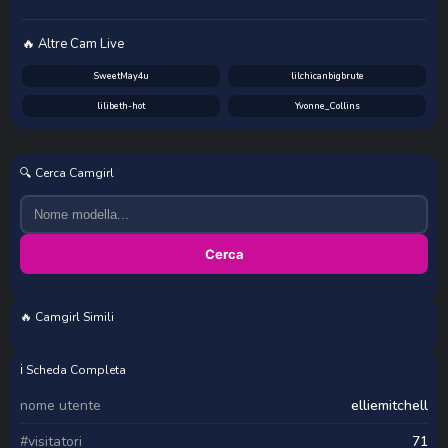
🔥 Altre Cam Live
SweetMay4u
lilchicanbigbrute
lilibeth-hot
Yvonne_Collins
🔍 Cerca Camgirl
Cerca
🔥 Camgirl Simili
VickyMazzone
amatista-lewis
Pretty_anniee
daliacruz
ℹ️ Scheda Completa
nome utente
elliemitchell
#visitatori
71