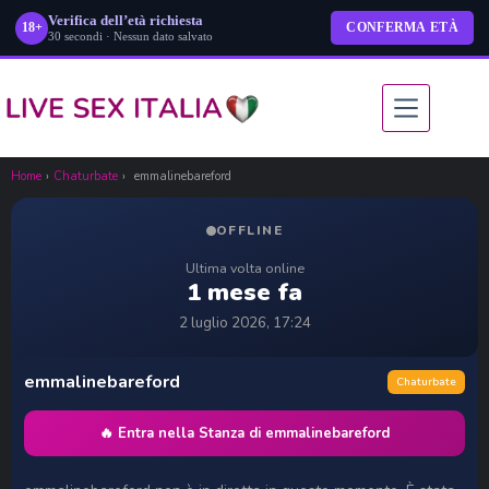
Verifica dell’età richiesta
18+
CONFERMA ETÀ
30 secondi · Nessun dato salvato
Salta
al
contenuto
Home
›
Chaturbate
›
emmalinebareford
OFFLINE
Ultima volta online
1 mese fa
2 luglio 2026, 17:24
emmalinebareford
Chaturbate
🔥 Entra nella Stanza di emmalinebareford