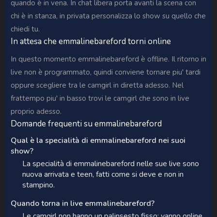
quando è in vena. In chat libera porta avanti la scena con
chi è in stanza, in privata personalizza lo show su quello che
chiedi tu.
In attesa che emmalinebareford torni online
In questo momento emmalinebareford è offline. Il ritorno in
live non è programmato, quindi conviene tornare piu' tardi
oppure scegliere tra le camgirl in diretta adesso. Nel
frattempo piu' in basso trovi le camgirl che sono in live
proprio adesso.
Domande frequenti su emmalinebareford
Qual è la specialità di emmalinebareford nei suoi
show?
La specialità di emmalinebareford nelle sue live sono
nuova arrivata e teen, fatti come si deve e non in
stampino.
Quando torna in live emmalinebareford?
Le camgirl non hanno un palinsesto fisso: vanno online