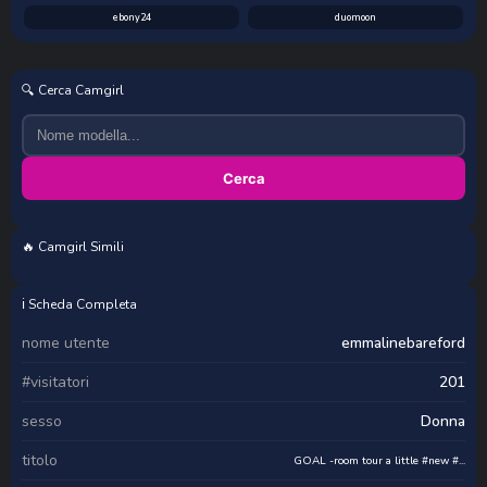
ebony24
duomoon
🔍 Cerca Camgirl
Cerca
🔥 Camgirl Simili
manza_sumi
Pretty_shalley
TatjanaTilers
TaniaHegge
ℹ️ Scheda Completa
nome utente
emmalinebareford
#visitatori
201
sesso
Donna
titolo
GOAL -room tour a little #new #...