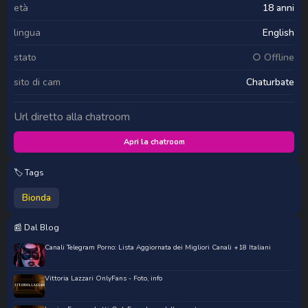
età
18 anni
lingua
English
stato
○ Offline
sito di cam
Chaturbate
Url diretto alla chatroom
Apri la chatroom
🏷️ Tags
Bionda
📰 Dal Blog
Canali Telegram Porno: Lista Aggiornata dei Migliori Canali +18 Italiani
Vittoria Lazzari OnlyFans - Foto, info