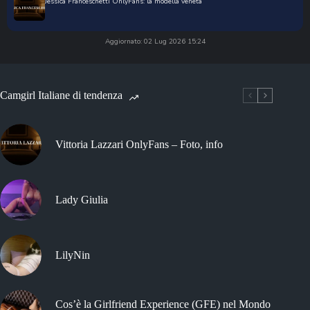
Jessica Franceschetti OnlyFans: la modella veneta
Aggiornato: 02 Lug 2026 15:24
Camgirl Italiane di tendenza
Vittoria Lazzari OnlyFans – Foto, info
Lady Giulia
LilyNin
Cos’è la Girlfriend Experience (GFE) nel Mondo