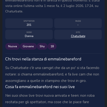
emmalinebareford non è in diretta in questo momento. È stata
vista online l'ultima volta 1 mese fa, il 2 luglio 2026, 17:24, su
Chaturbate.
SPETTATORI
PAESE
201
-
SESSO
SITO
Donna
Chaturbate
Nuova
Giovane
Shy
18
Chi trovi nella stanza di emmalinebareford
Su Chaturbate c'è una camgirl che da un po' si sta facendo
notare: si chiama emmalinebareford, e fa live cam che non
assomigliano a quelle in stampino che trovi in giro.
Cosa fa emmalinebareford nei suoi live
Nei suoi show live trovi nuova arrivata e teen: non roba
recitata per gli spettatori, ma cose che le piace fare