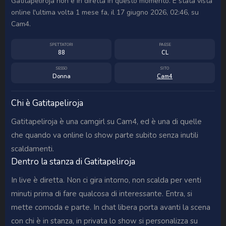
Gatitapeliroja non è in diretta in questo momento. È stata vista
online l'ultima volta 1 mese fa, il 17 giugno 2026, 02:46, su
Cam4.
SPETTATORI
PAESE
88
CL
SESSO
SITO
Donna
Cam4
Chi è Gatitapeliroja
Gatitapeliroja è una camgirl su Cam4, ed è una di quelle
che quando va online lo show parte subito senza inutili
scaldamenti.
Dentro la stanza di Gatitapeliroja
In live è diretta. Non ci gira intorno, non scalda per venti
minuti prima di fare qualcosa di interessante. Entra, si
mette comoda e parte. In chat libera porta avanti la scena
con chi è in stanza, in privata lo show si personalizza su