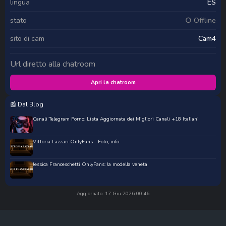
lingua
ES
stato
○ Offline
sito di cam
Cam4
Url diretto alla chatroom
Apri la chatroom
📰 Dal Blog
Canali Telegram Porno: Lista Aggiornata dei Migliori Canali +18 Italiani
Vittoria Lazzari OnlyFans - Foto, info
Jessica Franceschetti OnlyFans: la modella veneta
Aggiornato: 17 Giu 2026 00:46