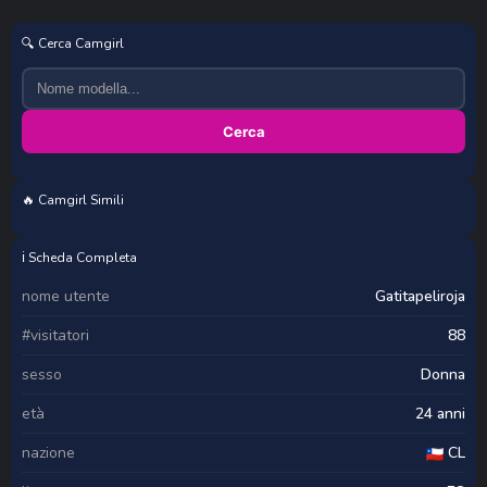
🔍 Cerca Camgirl
Cerca
🔥 Camgirl Simili
Inked_lorena
MommyGoddessL
BlondeBridget
Ni_Tran
ℹ️ Scheda Completa
nome utente
Gatitapeliroja
#visitatori
88
sesso
Donna
età
24 anni
nazione
CL