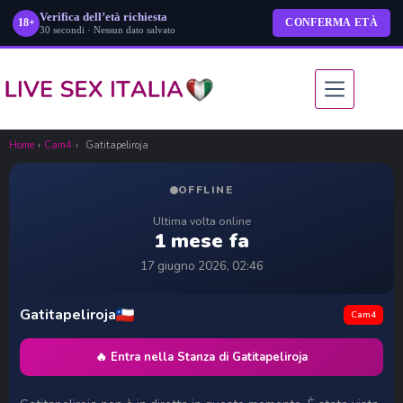
Verifica dell’età richiesta
18+
CONFERMA ETÀ
30 secondi · Nessun dato salvato
Salta
al
contenuto
Home
›
Cam4
›
Gatitapeliroja
OFFLINE
Ultima volta online
1 mese fa
17 giugno 2026, 02:46
Gatitapeliroja
Cam4
🔥 Entra nella Stanza di Gatitapeliroja