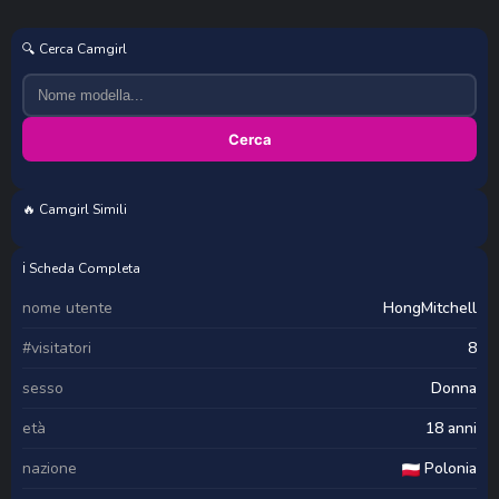
🔍 Cerca Camgirl
Cerca
🔥 Camgirl Simili
EthalCarlsqq
MILFBARBY
Secret_smile
teffsweet18
ℹ️ Scheda Completa
nome utente
HongMitchell
#visitatori
8
sesso
Donna
età
18 anni
nazione
Polonia