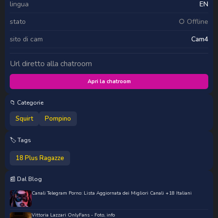
lingua
EN
stato
○ Offline
sito di cam
Cam4
Url diretto alla chatroom
Apri la chatroom
📁 Categorie
Squirt
Pompino
🏷️ Tags
18 Plus Ragazze
📰 Dal Blog
Canali Telegram Porno: Lista Aggiornata dei Migliori Canali +18 Italiani
Vittoria Lazzari OnlyFans - Foto, info