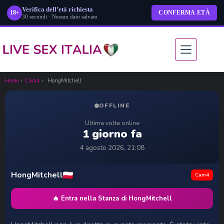
Verifica dell’età richiesta
18+
CONFERMA ETÀ
30 secondi · Nessun dato salvato
Salta
al
contenuto
Home
›
Cam4
›
HongMitchell
OFFLINE
Ultima volta online
1 giorno fa
4 agosto 2026, 21:08
HongMitchell
Cam4
🔥 Entra nella Stanza di HongMitchell