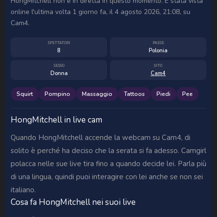
HongMitchell non è in diretta in questo momento. È stata vista
online l'ultima volta 1 giorno fa, il 4 agosto 2026, 21:08, su
Cam4.
SPETTATORI
PAESE
8
Polonia
SESSO
SITO
Donna
Cam4
Squirt
Pompino
Massaggio
Tattoos
Piedi
Pee
HongMitchell in live cam
Quando HongMitchell accende la webcam su Cam4, di
solito è perché ha deciso che la serata si fa adesso. Camgirl
polacca nelle sue live tira fino a quando decide lei. Parla più
di una lingua, quindi puoi interagire con lei anche se non sei
italiano.
Cosa fa HongMitchell nei suoi live