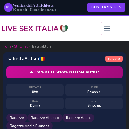
Verifica dell’età richiesta
18+
CONFERMA ETÀ
30 secondi · Nessun dato salvato
Salta
al
contenuto
👁 890
Home
›
Stripchat
›
IsabellaEtthan
IsabellaEtthan
Stripchat
🔥 Entra nella Stanza di IsabellaEtthan
SPETTATORI
PAESE
890
Romania
SESSO
SITO
Donna
Stripchat
Ragazze
Ragazze Ahegao
Ragazze Anale
Ragazze Anale Blondes