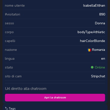
nome utente
IsabellaEtthan
#visitatori
890
sesso
Donna
corpo
bodyTypeAthletic
capelli
hairColorBlonde
nazione
Romania
lingua
en
stato
● Online
sito di cam
Stripchat
Url diretto alla chatroom
Apri la chatroom
🏷️ Tags