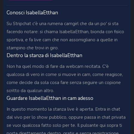
Conosci IsabellaEtthan
Su Stripchat c'è una rumena camgirl che da un po' si sta
facendo notare: si chiama IsabellaEtthan, bionda con fisico
sportiva, e fa live cam che non assomigliano a quelle in
stampino che trovi in giro.
Dentro la stanza di IsabellaEtthan
Non ha quel modo di fare da webcam recitata. C'è
qualcosa di vero in come si muove in cam, come reagisce,
come decide da sola cosa fare senza seguire un copione
scritto da qualcun altro.
Guardare IsabellaEtthan in cam adesso
In questo momento la stanza live è aperta. Entra in chat
dal vivo per lo show pubblico, oppure passa in chat privata
se vuoi qualcosa fatto solo per te. Il pulsante qui sopra ti
porta direttamente dentro, gratis e senza registrazione