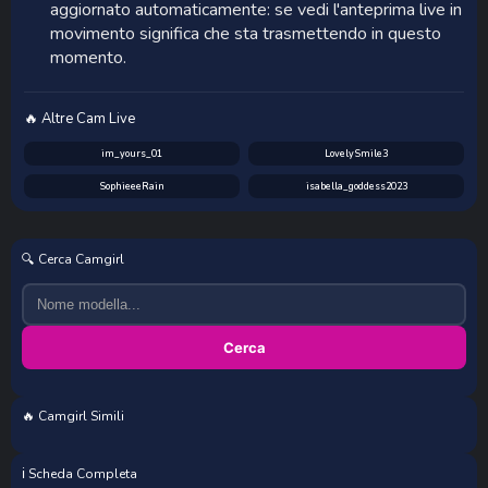
aggiornato automaticamente: se vedi l'anteprima live in
movimento significa che sta trasmettendo in questo
momento.
🔥 Altre Cam Live
im_yours_01
LovelySmile3
SophieeeRain
isabella_goddess2023
🔍 Cerca Camgirl
Cerca
🔥 Camgirl Simili
EmilyDiazofficial
LynneForster
ashleyyylove13
Bella_Evans
ℹ️ Scheda Completa