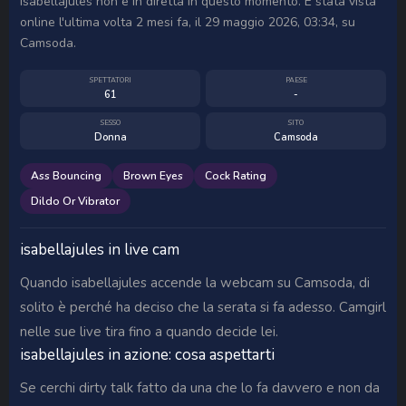
isabellajules non è in diretta in questo momento. È stata vista
online l'ultima volta 2 mesi fa, il 29 maggio 2026, 03:34, su
Camsoda.
SPETTATORI
PAESE
61
-
SESSO
SITO
Donna
Camsoda
Ass Bouncing
Brown Eyes
Cock Rating
Dildo Or Vibrator
isabellajules in live cam
Quando isabellajules accende la webcam su Camsoda, di
solito è perché ha deciso che la serata si fa adesso. Camgirl
nelle sue live tira fino a quando decide lei.
isabellajules in azione: cosa aspettarti
Se cerchi dirty talk fatto da una che lo fa davvero e non da