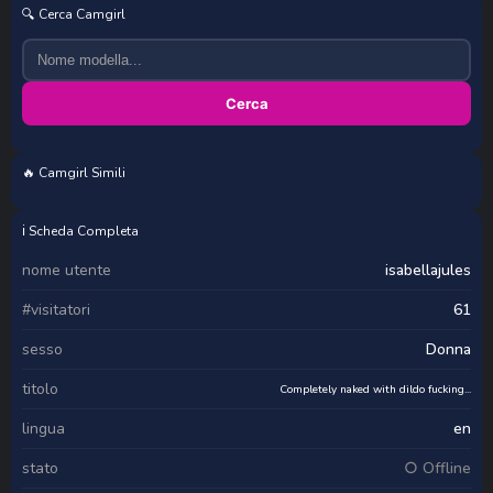
🔍 Cerca Camgirl
Cerca
🔥 Camgirl Simili
QueenPammy
Willabule
_b00bss_
angelalleanna
ℹ️ Scheda Completa
nome utente
isabellajules
#visitatori
61
sesso
Donna
titolo
Completely naked with dildo fucking...
lingua
en
stato
○ Offline