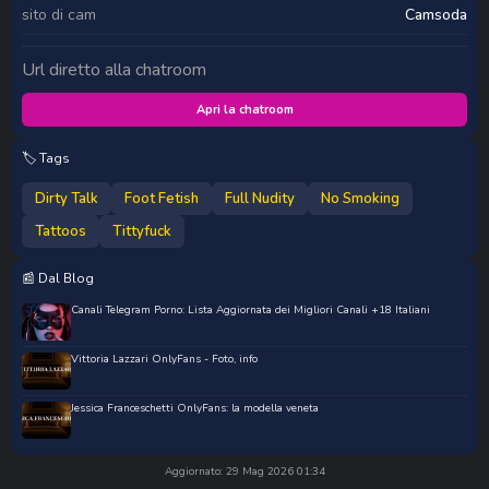
sito di cam
Camsoda
Url diretto alla chatroom
Apri la chatroom
🏷️ Tags
Dirty Talk
Foot Fetish
Full Nudity
No Smoking
Tattoos
Tittyfuck
📰 Dal Blog
Canali Telegram Porno: Lista Aggiornata dei Migliori Canali +18 Italiani
Vittoria Lazzari OnlyFans - Foto, info
Jessica Franceschetti OnlyFans: la modella veneta
Aggiornato: 29 Mag 2026 01:34