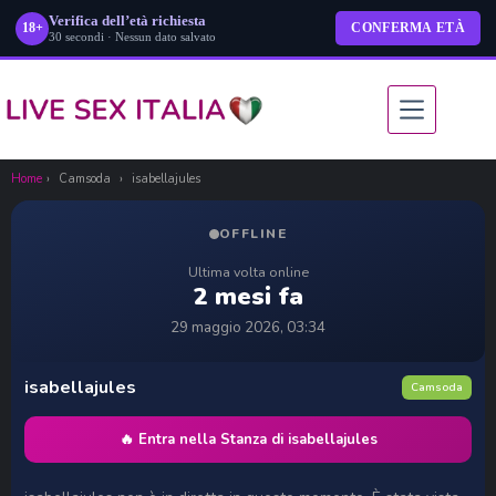
Verifica dell’età richiesta
18+
CONFERMA ETÀ
30 secondi · Nessun dato salvato
Salta
al
contenuto
Home
›
Camsoda
›
isabellajules
OFFLINE
Ultima volta online
2 mesi fa
29 maggio 2026, 03:34
isabellajules
Camsoda
🔥 Entra nella Stanza di isabellajules