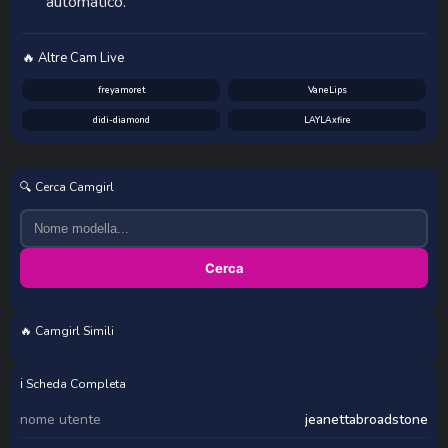
automatico.
🔥 Altre Cam Live
freyamoret
VaneLips
didi-diamond
LAYLAxfire
🔍 Cerca Camgirl
Cerca
🔥 Camgirl Simili
vanesa_manson
venomeowww_
chasmic
polino4ka69
ℹ️ Scheda Completa
nome utente
jeanettabroadstone