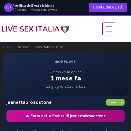
Verifica dell’età richiesta
18+
CONFERMA ETÀ
30 secondi · Nessun dato salvato
Salta
al
contenuto
Home
›
Camsoda
›
jeanettabroadstone
OFFLINE
Ultima volta online
1 mese fa
11 giugno 2026, 14:32
jeanettabroadstone
Camsoda
🔥 Entra nella Stanza di jeanettabroadstone