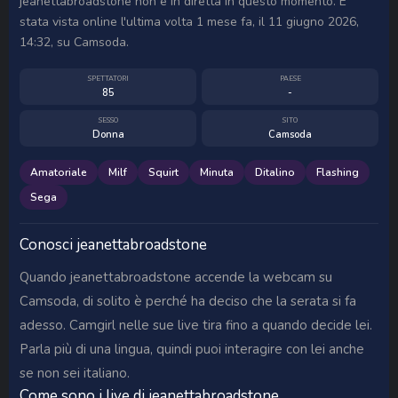
jeanettabroadstone non è in diretta in questo momento. È
stata vista online l'ultima volta 1 mese fa, il 11 giugno 2026,
14:32, su Camsoda.
SPETTATORI
PAESE
85
-
SESSO
SITO
Donna
Camsoda
Amatoriale
Milf
Squirt
Minuta
Ditalino
Flashing
Sega
Conosci jeanettabroadstone
Quando jeanettabroadstone accende la webcam su
Camsoda, di solito è perché ha deciso che la serata si fa
adesso. Camgirl nelle sue live tira fino a quando decide lei.
Parla più di una lingua, quindi puoi interagire con lei anche
se non sei italiano.
Come sono i live di jeanettabroadstone