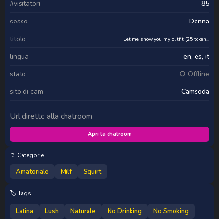
#visitatori
85
sesso
Donna
titolo
Let me show you my outfit [25 token...
lingua
en, es, it
stato
○ Offline
sito di cam
Camsoda
Url diretto alla chatroom
Apri la chatroom
📁 Categorie
Amatoriale
Milf
Squirt
🏷️ Tags
Latina
Lush
Naturale
No Drinking
No Smoking