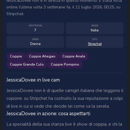
JessicaDovee non è in diretta in questo momento. È stata vista
online l'ultima volta 3 settimane fa, il 11 luglio 2026, 00:25, su
Stripchat.
SPETTATORI
PAESE
7
Italia
SESSO
SITO
Donna
Stripchat
Coppie
Coppie Ahegao
Coppie Anale
Coppie Grande Culo
Coppie Pompino
JessicaDovee in live cam
JessicaDovee non è di quelle camgirl italiana che leggono il
copione. su Stripchat ha costruito la sua reputazione a colpi
di live in cui si vede che decide lei come va la serata.
JessicaDovee in azione: cosa aspettarti
La specialità della sua stanza live è show di coppia, e chi la