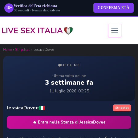
Verifica dell’età richiesta
18+
CONFERMA ETÀ
30 secondi · Nessun dato salvato
Salta
al
contenuto
Home
›
Stripchat
›
JessicaDovee
OFFLINE
Ultima volta online
3 settimane fa
11 luglio 2026, 00:25
JessicaDovee
Stripchat
🔥 Entra nella Stanza di JessicaDovee