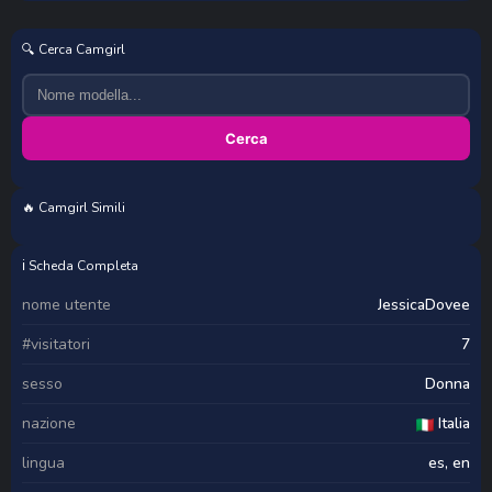
🔍 Cerca Camgirl
Cerca
🔥 Camgirl Simili
stefania_lerner
_Laiali_
reichellhot_lat
Telugu_Cute_Angel
ℹ️ Scheda Completa
nome utente
JessicaDovee
#visitatori
7
sesso
Donna
nazione
Italia
lingua
es, en