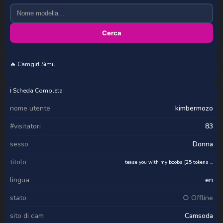
Cerca
🔥 Camgirl Simili
karla-ricochett
kiss_Lissa
linda_power
Ambergirl69
ℹ️ Scheda Completa
nome utente
kimbermozo
#visitatori
83
sesso
Donna
titolo
tease you with my boobs [25 tokens ...
lingua
en
stato
○ Offline
sito di cam
Camsoda