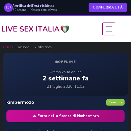
Verifica dell’età richiesta
18+
CONFERMA ETÀ
30 secondi · Nessun dato salvato
Salta
al
contenuto
Home
›
Camsoda
›
kimbermozo
OFFLINE
Ultima volta online
2 settimane fa
21 luglio 2026, 11:02
kimbermozo
Camsoda
🔥 Entra nella Stanza di kimbermozo