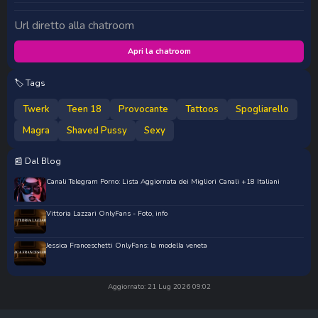
Url diretto alla chatroom
Apri la chatroom
🏷️ Tags
Twerk
Teen 18
Provocante
Tattoos
Spogliarello
Magra
Shaved Pussy
Sexy
📰 Dal Blog
Canali Telegram Porno: Lista Aggiornata dei Migliori Canali +18 Italiani
Vittoria Lazzari OnlyFans - Foto, info
Jessica Franceschetti OnlyFans: la modella veneta
Aggiornato: 21 Lug 2026 09:02