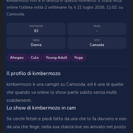
kimbermozo non è in diretta in questo momento. È stata vista
online l'ultima volta 2 settimane fa, il 21 luglio 2026, 11:02, su
Camsoda.
SPETTATORI
PAESE
83
-
SESSO
SITO
Donna
Camsoda
Ahegao
Culo
Young Adult
Yoga
Il profilo di kimbermozo
kimbermozo è una camgirl su Camsoda, ed è una di quelle
che quando va online lo show parte subito senza inutili
scaldamenti.
Lo show di kimbermozo in cam
Se cerchi fetish e piedi fatto da una che lo fa davvero e non
da una che finge, nella sua stanza live sei arrivato nel posto