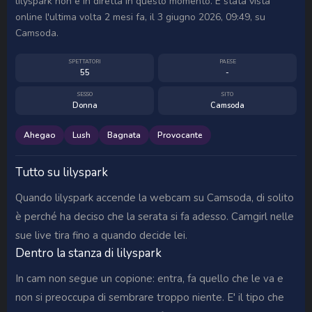
lilyspark non è in diretta in questo momento. È stata vista
online l'ultima volta 2 mesi fa, il 3 giugno 2026, 09:49, su
Camsoda.
SPETTATORI
PAESE
55
-
SESSO
SITO
Donna
Camsoda
Ahegao
Lush
Bagnata
Provocante
Tutto su lilyspark
Quando lilyspark accende la webcam su Camsoda, di solito
è perché ha deciso che la serata si fa adesso. Camgirl nelle
sue live tira fino a quando decide lei.
Dentro la stanza di lilyspark
In cam non segue un copione: entra, fa quello che le va e
non si preoccupa di sembrare troppo niente. E' il tipo che