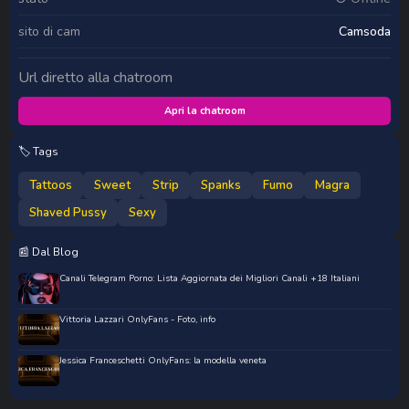
sito di cam
Camsoda
Url diretto alla chatroom
Apri la chatroom
🏷️ Tags
Tattoos
Sweet
Strip
Spanks
Fumo
Magra
Shaved Pussy
Sexy
📰 Dal Blog
Canali Telegram Porno: Lista Aggiornata dei Migliori Canali +18 Italiani
Vittoria Lazzari OnlyFans - Foto, info
Jessica Franceschetti OnlyFans: la modella veneta