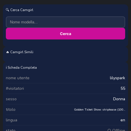
🔍 Cerca Camgirl
Cerca
🔥 Camgirl Simili
Cleopatra3101
LAYLAxfire
vivid_girls
Rachoda-33
ℹ️ Scheda Completa
nome utente
lilyspark
#visitatori
55
sesso
Donna
titolo
Golden Ticket Show: striptease (100...
lingua
en
stato
○ Offline