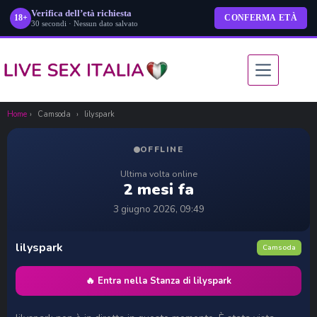
Verifica dell’età richiesta
18+
CONFERMA ETÀ
30 secondi · Nessun dato salvato
Salta
al
contenuto
Home
›
Camsoda
›
lilyspark
OFFLINE
Ultima volta online
2 mesi fa
3 giugno 2026, 09:49
lilyspark
Camsoda
🔥 Entra nella Stanza di lilyspark