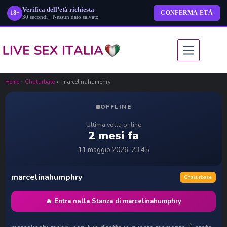
Verifica dell’età richiesta
18+
CONFERMA ETÀ
30 secondi · Nessun dato salvato
Salta
al
contenuto
Home
›
Chaturbate
›
marcelinahumphry
OFFLINE
Ultima volta online
2 mesi fa
11 maggio 2026, 23:45
marcelinahumphry
Chaturbate
🔥 Entra nella Stanza di marcelinahumphry