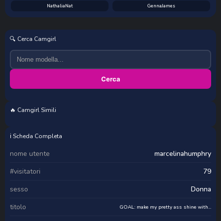
NathaliaNat
GennaJames
🔍 Cerca Camgirl
Cerca
🔥 Camgirl Simili
renatareyes
Vero_nika88
OSHUN_
Lili_Bertine
ℹ️ Scheda Completa
nome utente
marcelinahumphry
#visitatori
79
sesso
Donna
titolo
GOAL: make my pretty ass shine with...