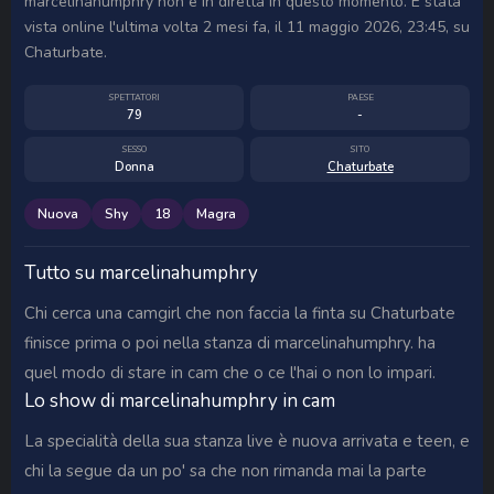
marcelinahumphry non è in diretta in questo momento. È stata
vista online l'ultima volta 2 mesi fa, il 11 maggio 2026, 23:45, su
Chaturbate.
SPETTATORI
PAESE
79
-
SESSO
SITO
Donna
Chaturbate
Nuova
Shy
18
Magra
Tutto su marcelinahumphry
Chi cerca una camgirl che non faccia la finta su Chaturbate
finisce prima o poi nella stanza di marcelinahumphry. ha
quel modo di stare in cam che o ce l'hai o non lo impari.
Lo show di marcelinahumphry in cam
La specialità della sua stanza live è nuova arrivata e teen, e
chi la segue da un po' sa che non rimanda mai la parte