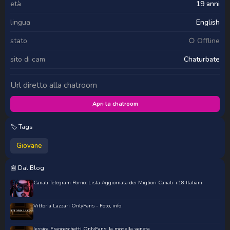
età
19 anni
lingua
English
stato
○ Offline
sito di cam
Chaturbate
Url diretto alla chatroom
Apri la chatroom
🏷️ Tags
Giovane
📰 Dal Blog
Canali Telegram Porno: Lista Aggiornata dei Migliori Canali +18 Italiani
Vittoria Lazzari OnlyFans - Foto, info
Jessica Franceschetti OnlyFans: la modella veneta