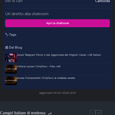
sito di cam
Camsoda
Url diretto alla chatroom
Apri la chatroom
🏷️ Tags
📰 Dal Blog
Canali Telegram Porno: Lista Aggiornata dei Migliori Canali +18 Italiani
Vittoria Lazzari OnlyFans - Foto, info
Jessica Franceschetti OnlyFans: la modella veneta
Aggiornato: 04 Giu 2026 14:47
Camgirl Italiane di tendenza