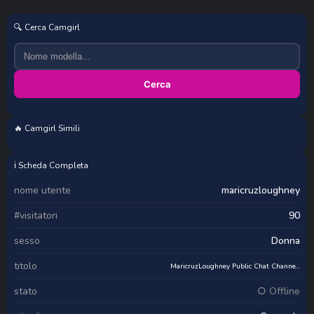
🔍 Cerca Camgirl
Cerca
🔥 Camgirl Simili
OksiLove
Alana_wll
hidden_passion1
Tiny-Mimi
ℹ️ Scheda Completa
nome utente
maricruzloughney
#visitatori
90
sesso
Donna
titolo
MaricruzLoughney Public Chat Channe...
stato
○ Offline