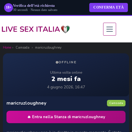
Verifica dell’età richiesta
18+
CONFERMA ETÀ
30 secondi · Nessun dato salvato
Salta
al
contenuto
Home
›
Camsoda
›
maricruzloughney
OFFLINE
Ultima volta online
2 mesi fa
4 giugno 2026, 16:47
maricruzloughney
Camsoda
🔥 Entra nella Stanza di maricruzloughney