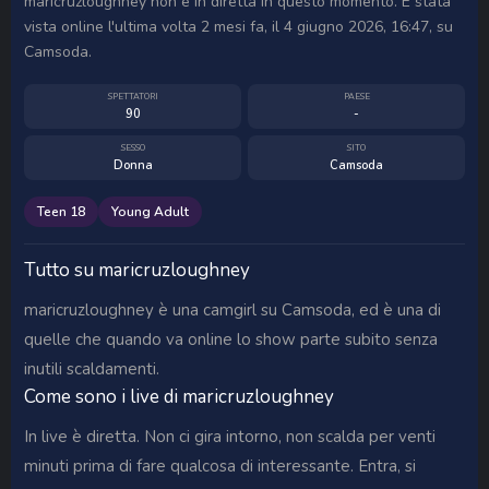
maricruzloughney non è in diretta in questo momento. È stata
vista online l'ultima volta 2 mesi fa, il 4 giugno 2026, 16:47, su
Camsoda.
SPETTATORI
PAESE
90
-
SESSO
SITO
Donna
Camsoda
Teen 18
Young Adult
Tutto su maricruzloughney
maricruzloughney è una camgirl su Camsoda, ed è una di
quelle che quando va online lo show parte subito senza
inutili scaldamenti.
Come sono i live di maricruzloughney
In live è diretta. Non ci gira intorno, non scalda per venti
minuti prima di fare qualcosa di interessante. Entra, si