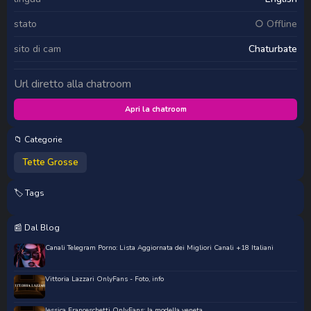
stato
○ Offline
sito di cam
Chaturbate
Url diretto alla chatroom
Apri la chatroom
📁 Categorie
Tette Grosse
🏷️ Tags
📰 Dal Blog
Canali Telegram Porno: Lista Aggiornata dei Migliori Canali +18 Italiani
Vittoria Lazzari OnlyFans - Foto, info
Jessica Franceschetti OnlyFans: la modella veneta