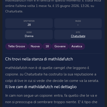
mathildafutch non è in diretta in questo momento. È stata vista
online l'ultima volta 1 mese fa, il 15 giugno 2026, 13:26, su
Chaturbate.
SPETTATORI
PAESE
28
-
SESSO
SITO
Donna
Chaturbate
Tette Grosse
Nuova
18
Giovane
Asiatica
Chi trovi nella stanza di mathildafutch
mathildafutch non è di quelle camgirl che leggono il
copione. su Chaturbate ha costruito la sua reputazione a
colpi di live in cui si vede che decide lei come va la serata.
Il live cam di mathildafutch nel dettaglio
In cam non segue un copione: entra, fa quello che le va e
non si preoccupa di sembrare troppo niente. E' il tipo che