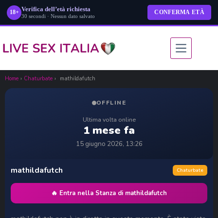
Verifica dell’età richiesta
18+
CONFERMA ETÀ
30 secondi · Nessun dato salvato
Salta
al
contenuto
Home
›
Chaturbate
›
mathildafutch
OFFLINE
Ultima volta online
1 mese fa
15 giugno 2026, 13:26
mathildafutch
Chaturbate
🔥 Entra nella Stanza di mathildafutch