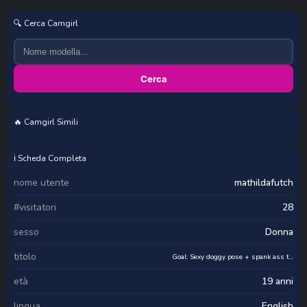
🔍 Cerca Camgirl
Cerca
🔥 Camgirl Simili
Ashley__Beenson
karol_sexxyy_
leo_and_kali
BrittEndris
ℹ️ Scheda Completa
nome utente
mathildafutch
#visitatori
28
sesso
Donna
titolo
Goal: Sexy doggy pose + spank ass t...
età
19 anni
lingua
English