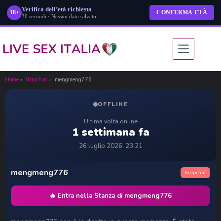
Verifica dell’età richiesta
18+
CONFERMA ETÀ
30 secondi · Nessun dato salvato
Salta
al
contenuto
Home
›
Stripchat
›
mengmeng776
OFFLINE
Ultima volta online
1 settimana fa
26 luglio 2026, 23:21
mengmeng776
Stripchat
🔥 Entra nella Stanza di mengmeng776