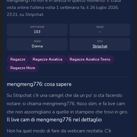
mengmeng776 non è in diretta in questo momento. È stata
vista online l'ultima volta 1 settimana fa, il 26 luglio 2026,
23:21, su Stripchat.
SPETTATORI
PAESE
103
-
SESSO
SITO
Donna
Stripchat
Ragazze
Ragazze Asiatica
Ragazze Asiatica Teens
Ragazze More
mengmeng776: cosa sapere
Su Stripchat c'è una camgirl che da un po' si sta facendo
notare: si chiama mengmeng776, fisico slim, e fa live cam
che non assomigliano a quelle in stampino che trovi in giro.
Il live cam di mengmeng776 nel dettaglio
Non ha quel modo di fare da webcam recitata. C'è