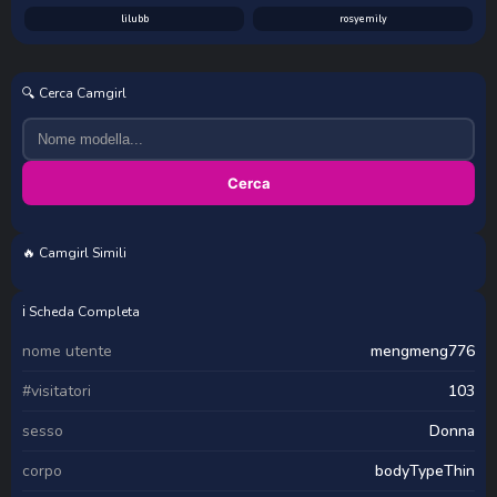
lilubb
rosyemily
🔍 Cerca Camgirl
Cerca
🔥 Camgirl Simili
Sxaddicts29
bunny_nova
misskellyy
BustySwingingSlut
ℹ️ Scheda Completa
nome utente
mengmeng776
#visitatori
103
sesso
Donna
corpo
bodyTypeThin