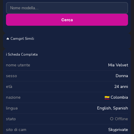
Cerca
🔥 Camgirl Simili
JayneFurness
Lia_Benini
jaclynmalcolm
Shyredhead26
ℹ️ Scheda Completa
nome utente
Mia Velvet
sesso
Donna
età
24 anni
nazione
Colombia
lingua
English, Spanish
stato
○ Offline
sito di cam
Skyprivate