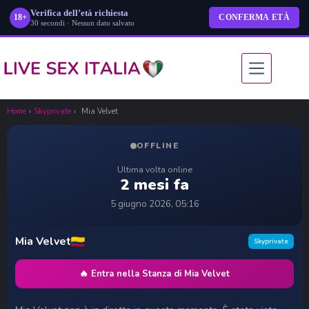
Verifica dell’età richiesta
18+
CONFERMA ETÀ
30 secondi · Nessun dato salvato
Salta
al
contenuto
Home
›
Skyprivate
›
Mia Velvet
OFFLINE
Ultima volta online
2 mesi fa
5 giugno 2026, 05:16
Mia Velvet
Skyprivate
🔥 Entra nella Stanza di Mia Velvet