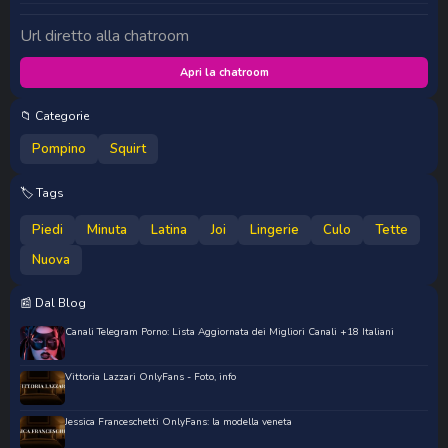
Url diretto alla chatroom
Apri la chatroom
📁 Categorie
Pompino
Squirt
🏷️ Tags
Piedi
Minuta
Latina
Joi
Lingerie
Culo
Tette
Nuova
📰 Dal Blog
Canali Telegram Porno: Lista Aggiornata dei Migliori Canali +18 Italiani
Vittoria Lazzari OnlyFans - Foto, info
Jessica Franceschetti OnlyFans: la modella veneta