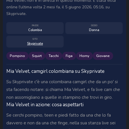
Mia Velvet non è in diretta in questo momento. È stata vista
online l'ultima volta 2 mesi fa, il 5 giugno 2026, 05:16, su
Skyprivate.
PAESE
SESSO
Colombia
Donna
SITO
Skyprivate
Pompino
Squirt
Tacchi
Figa
Horny
Giovane
Mia Velvet, camgirl colombiana su Skyprivate
Su Skyprivate c'è una colombiana camgirl che da un po' si
sta facendo notare: si chiama Mia Velvet, e fa live cam che
non assomigliano a quelle in stampino che trovi in giro.
Mia Velvet in azione: cosa aspettarti
Se cerchi pompino, teen e piedi fatto da una che lo fa
davvero e non da una che finge, nella sua stanza live sei