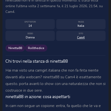
ninetta88 non è in diretta in questo momento. È stata vista
online l'ultima volta 2 settimane fa, il 21 luglio 2026, 21:54, su
Cam4.
SPETTATORI
PAESE
14
Italia
SESSO
SITO
Donna
Cam4
Ninetta88
Rollthedice
Chi trovi nella stanza di ninetta88
Hai mai visto una camgirl italiana che non fa finta niente
davanti alla webcam? ninetta88 su Cam4 è esattamente
questo. porta avanti lo show con una naturalezza che non si
costruisce in due sere.
ninetta88 in azione: cosa aspettarti
In cam non segue un copione: entra, fa quello che le va e