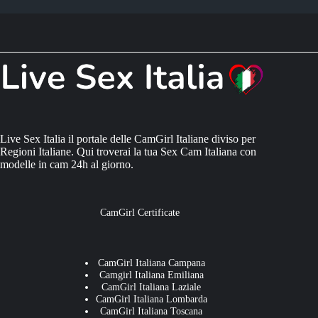
Live Sex Italia il portale delle CamGirl Italiane diviso per
Regioni Italiane. Qui troverai la tua Sex Cam Italiana con
modelle in cam 24h al giorno.
CamGirl Certificate
CamGirl Italiana Campana
Camgirl Italiana Emiliana
CamGirl Italiana Laziale
CamGirl Italiana Lombarda
CamGirl Italiana Toscana