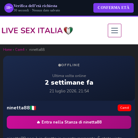
Verifica dell’età richiesta
18+
CONFERMA ETÀ
30 secondi · Nessun dato salvato
Salta
al
contenuto
Home
›
Cam4
›
ninetta88
OFFLINE
Ultima volta online
2 settimane fa
21 luglio 2026, 21:54
ninetta88
Cam4
🔥 Entra nella Stanza di ninetta88