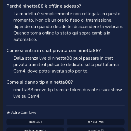
Perché ninetta88 è offline adesso?
La modella è semplicemente non collegata in questo
momento. Non c'è un orario fisso di trasmissione,
dipende da quando decide lei di accendere la webcam.
Quando torna online lo stato qui sopra cambia in
automatico.
Come si entra in chat privata con ninetta88?
Dalla stanza live di ninetta88 puoi passare in chat
privata tramite il pulsante dedicato sulla piattaforma
Cam4, dove potrai averla solo per te.
Come si danno tip a ninetta88?
ninetta88 riceve tip tramite token durante i suoi show
live su Cam4.
🔥 Altre Cam Live
Izabelle02
daniela_mis
goddess_marylin
seraphine23