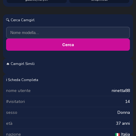
🔍 Cerca Camgirl
Cerca
🔥 Camgirl Simili
rocio_bbw_
Veronnaink
nazzare1
gaurika18
ℹ️ Scheda Completa
nome utente
ninetta88
#visitatori
14
sesso
Donna
età
37 anni
nazione
Italia