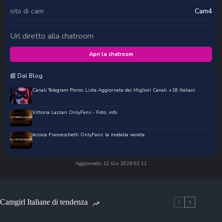
sito di cam
Cam4
Url diretto alla chatroom
Apri la chatroom
📰 Dal Blog
Canali Telegram Porno: Lista Aggiornata dei Migliori Canali +18 Italiani
Vittoria Lazzari OnlyFans - Foto, info
Jessica Franceschetti OnlyFans: la modella veneta
Aggiornato: 12 Giu 2026 02:11
Camgirl Italiane di tendenza