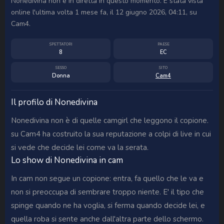
Nonedivina non è in diretta in questo momento. È stata vista
online l'ultima volta 1 mese fa, il 12 giugno 2026, 04:11, su
Cam4.
SPETTATORI
PAESE
8
EC
SESSO
SITO
Donna
Cam4
Il profilo di Nonedivina
Nonedivina non è di quelle camgirl che leggono il copione.
su Cam4 ha costruito la sua reputazione a colpi di live in cui
si vede che decide lei come va la serata.
Lo show di Nonedivina in cam
In cam non segue un copione: entra, fa quello che le va e
non si preoccupa di sembrare troppo niente. E' il tipo che
spinge quando ne ha voglia, si ferma quando decide lei, e
quella roba si sente anche dall'altra parte dello schermo.