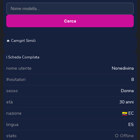
Cerca
🔥 Camgirl Simili
ana_milf
hannavasquez
juliedeep
KimNaty
ℹ️ Scheda Completa
nome utente
Nonedivina
#visitatori
8
sesso
Donna
età
30 anni
nazione
EC
lingua
ES
stato
○ Offline