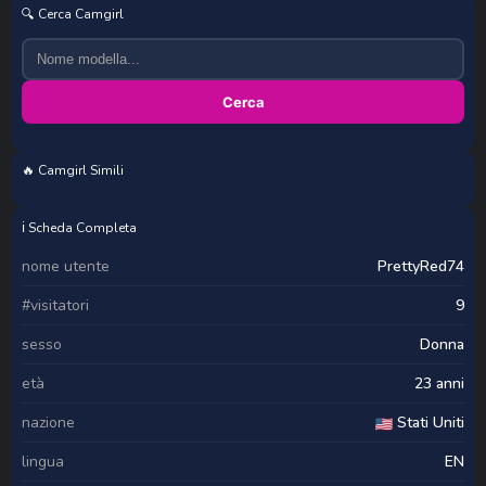
🔍 Cerca Camgirl
Cerca
🔥 Camgirl Simili
Meggy_Mae
Land_Of_Ozz
BigAssTitt
_monnytoon_
ℹ️ Scheda Completa
nome utente
PrettyRed74
#visitatori
9
sesso
Donna
età
23 anni
nazione
Stati Uniti
lingua
EN