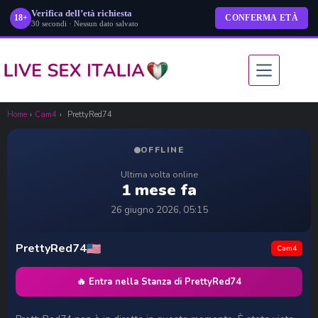
Verifica dell’età richiesta
18+
CONFERMA ETÀ
30 secondi · Nessun dato salvato
Salta
al
contenuto
Home
›
Cam4
›
PrettyRed74
OFFLINE
Ultima volta online
1 mese fa
26 giugno 2026, 05:15
PrettyRed74
Cam4
🔥 Entra nella Stanza di PrettyRed74