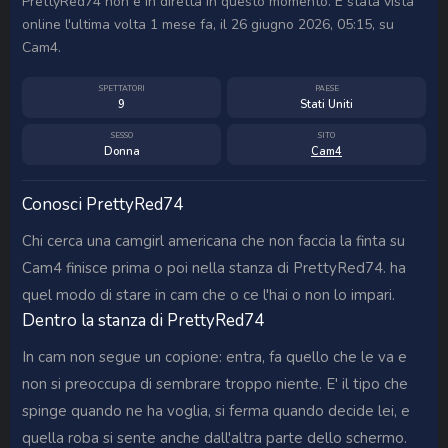
PrettyRed74 non è in diretta in questo momento. È stata vista
online l'ultima volta 1 mese fa, il 26 giugno 2026, 05:15, su
Cam4.
SPETTATORI
PAESE
9
Stati Uniti
SESSO
SITO
Donna
Cam4
Conosci PrettyRed74
Chi cerca una camgirl americana che non faccia la finta su
Cam4 finisce prima o poi nella stanza di PrettyRed74. ha
quel modo di stare in cam che o ce l'hai o non lo impari.
Dentro la stanza di PrettyRed74
In cam non segue un copione: entra, fa quello che le va e
non si preoccupa di sembrare troppo niente. E' il tipo che
spinge quando ne ha voglia, si ferma quando decide lei, e
quella roba si sente anche dall'altra parte dello schermo.