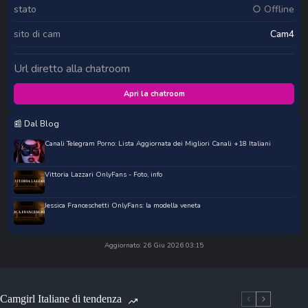
stato
○ Offline
sito di cam
Cam4
Url diretto alla chatroom
Apri la chatroom
📰 Dal Blog
Canali Telegram Porno: Lista Aggiornata dei Migliori Canali +18 Italiani
Vittoria Lazzari OnlyFans - Foto, info
Jessica Franceschetti OnlyFans: la modella veneta
Aggiornato: 26 Giu 2026 03:15
Camgirl Italiane di tendenza