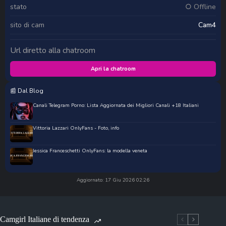
stato
○ Offline
sito di cam
Cam4
Url diretto alla chatroom
Apri la chatroom
📰 Dal Blog
Canali Telegram Porno: Lista Aggiornata dei Migliori Canali +18 Italiani
Vittoria Lazzari OnlyFans - Foto, info
Jessica Franceschetti OnlyFans: la modella veneta
Aggiornato: 17 Giu 2026 02:26
Camgirl Italiane di tendenza