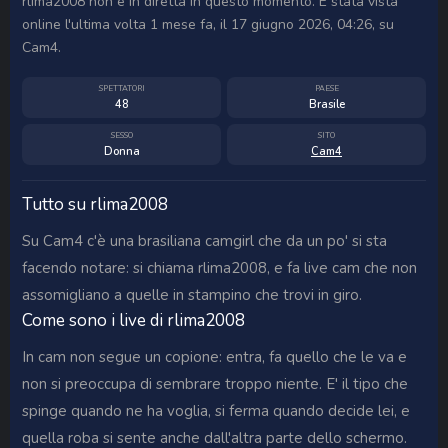
rlima2008 non è in diretta in questo momento. È stata vista
online l'ultima volta 1 mese fa, il 17 giugno 2026, 04:26, su
Cam4.
SPETTATORI
PAESE
48
Brasile
SESSO
SITO
Donna
Cam4
Tutto su rlima2008
Su Cam4 c'è una brasiliana camgirl che da un po' si sta
facendo notare: si chiama rlima2008, e fa live cam che non
assomigliano a quelle in stampino che trovi in giro.
Come sono i live di rlima2008
In cam non segue un copione: entra, fa quello che le va e
non si preoccupa di sembrare troppo niente. E' il tipo che
spinge quando ne ha voglia, si ferma quando decide lei, e
quella roba si sente anche dall'altra parte dello schermo.