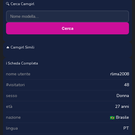
🔍 Cerca Camgirl
Cerca
🔥 Camgirl Simili
_Alicee_1
SamantaxCute
sashahoneyvice
RoseMonroee
ℹ️ Scheda Completa
nome utente
rlima2008
#visitatori
48
sesso
Donna
età
27 anni
nazione
Brasile
lingua
PT