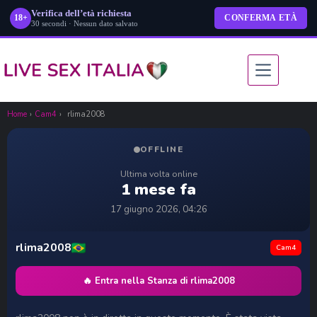
Verifica dell’età richiesta
18+
CONFERMA ETÀ
30 secondi · Nessun dato salvato
Salta
al
contenuto
Home
›
Cam4
›
rlima2008
OFFLINE
Ultima volta online
1 mese fa
17 giugno 2026, 04:26
rlima2008
Cam4
🔥 Entra nella Stanza di rlima2008