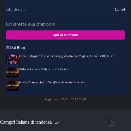
sito di cam
Cam4
Url diretto alla chatroom
Apri la chatroom
📰 Dal Blog
Canali Telegram Porno: Lista Aggiornata dei Migliori Canali +18 Italiani
Vittoria Lazzari OnlyFans - Foto, info
Jessica Franceschetti OnlyFans: la modella veneta
Aggiornato: 08 Giu 2026 00:47
Camgirl Italiane di tendenza