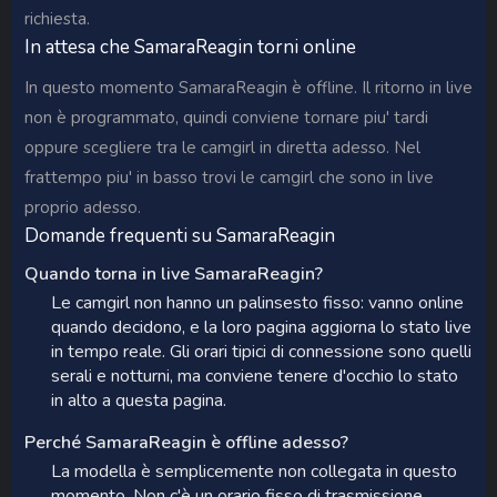
richiesta.
In attesa che SamaraReagin torni online
In questo momento SamaraReagin è offline. Il ritorno in live
non è programmato, quindi conviene tornare piu' tardi
oppure scegliere tra le camgirl in diretta adesso. Nel
frattempo piu' in basso trovi le camgirl che sono in live
proprio adesso.
Domande frequenti su SamaraReagin
Quando torna in live SamaraReagin?
Le camgirl non hanno un palinsesto fisso: vanno online
quando decidono, e la loro pagina aggiorna lo stato live
in tempo reale. Gli orari tipici di connessione sono quelli
serali e notturni, ma conviene tenere d'occhio lo stato
in alto a questa pagina.
Perché SamaraReagin è offline adesso?
La modella è semplicemente non collegata in questo
momento. Non c'è un orario fisso di trasmissione,