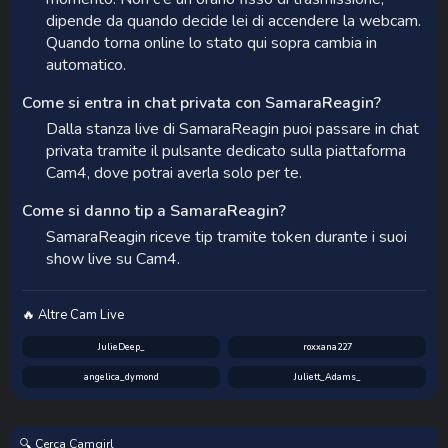
dipende da quando decide lei di accendere la webcam.
Quando torna online lo stato qui sopra cambia in
automatico.
Come si entra in chat privata con SamaraReagin?
Dalla stanza live di SamaraReagin puoi passare in chat
privata tramite il pulsante dedicato sulla piattaforma
Cam4, dove potrai averla solo per te.
Come si danno tip a SamaraReagin?
SamaraReagin riceve tip tramite token durante i suoi
show live su Cam4.
🔥 Altre Cam Live
JulieDeep_
roxxana227
angelica_dymond
Juliett_Adams_
🔍 Cerca Camgirl