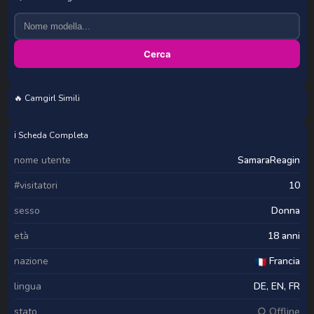
Cerca
🔥 Camgirl Simili
SweetMay4u
meggsworld
emme42
shelby_kutter
ℹ️ Scheda Completa
nome utente
SamaraReagin
#visitatori
10
sesso
Donna
età
18 anni
nazione
Francia
lingua
DE, EN, FR
stato
○ Offline