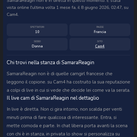
SamaraReagin non è in diretta in questo momento. È stata
vista online l'ultima volta 1 mese fa, il 8 giugno 2026, 02:47, su
Cam4.
SPETTATORI
PAESE
10
Francia
SESSO
SITO
Donna
Cam4
Chi trovi nella stanza di SamaraReagin
SamaraReagin non è di quelle camgirl francese che
leggono il copione. su Cam4 ha costruito la sua reputazione
a colpi di live in cui si vede che decide lei come va la serata.
Il live cam di SamaraReagin nel dettaglio
In live è diretta. Non ci gira intorno, non scalda per venti
minuti prima di fare qualcosa di interessante. Entra, si
mette comoda e parte. In chat libera porta avanti la scena
con chi è in stanza, in privata lo show si personalizza su