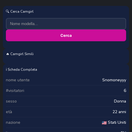
🔍 Cerca Camgirl
Cerca
🔥 Camgirl Simili
_arabica_
Mimibest
El1s_well
hotmilfbitch
ℹ️ Scheda Completa
nome utente
Snomoneyyy
#visitatori
6
sesso
Donna
età
22 anni
nazione
Stati Uniti