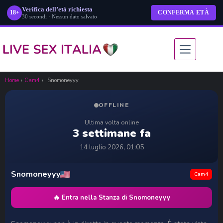
Verifica dell’età richiesta
18+
CONFERMA ETÀ
30 secondi · Nessun dato salvato
Salta
al
contenuto
Home
›
Cam4
›
Snomoneyyy
OFFLINE
Ultima volta online
3 settimane fa
14 luglio 2026, 01:05
Snomoneyyy
Cam4
🔥 Entra nella Stanza di Snomoneyyy