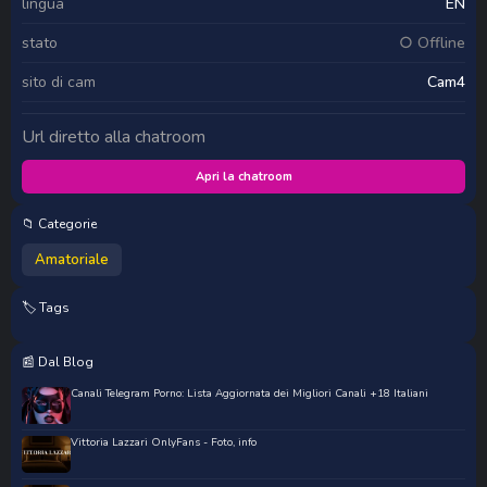
lingua
EN
stato
○ Offline
sito di cam
Cam4
Url diretto alla chatroom
Apri la chatroom
📁 Categorie
Amatoriale
🏷️ Tags
📰 Dal Blog
Canali Telegram Porno: Lista Aggiornata dei Migliori Canali +18 Italiani
Vittoria Lazzari OnlyFans - Foto, info