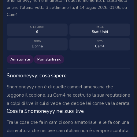
Snomoneyyy non è in diretta in questo momento. È stata vista
online l'ultima volta 3 settimane fa, il 14 luglio 2026, 01:05, su
Cam4.
SPETTATORI
PAESE
6
Stati Uniti
SESSO
SITO
Donna
Cam4
Amatoriale
Pornstarfreak
Snomoneyyy: cosa sapere
Snomoneyyy non è di quelle camgirl americana che
leggono il copione. su Cam4 ha costruito la sua reputazione
a colpi di live in cui si vede che decide lei come va la serata.
Cosa fa Snomoneyyy nei suoi live
Tra le cose che fa in cam ci sono amatoriale, e le fa con una
disinvoltura che nei live cam italiani non è sempre scontata.