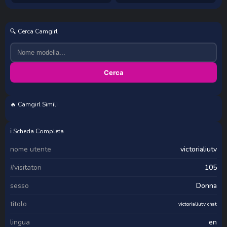
🔍 Cerca Camgirl
Cerca
🔥 Camgirl Simili
PeaceEmbry
Dolce_pearl
daphne_courtis
LilluCooper
ℹ️ Scheda Completa
nome utente
victorialiutv
#visitatori
105
sesso
Donna
titolo
victorialiutv chat
lingua
en