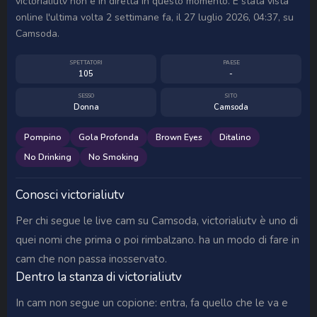
victorialiutv non è in diretta in questo momento. È stata vista
online l'ultima volta 2 settimane fa, il 27 luglio 2026, 04:37, su
Camsoda.
SPETTATORI
PAESE
105
-
SESSO
SITO
Donna
Camsoda
Pompino
Gola Profonda
Brown Eyes
Ditalino
No Drinking
No Smoking
Conosci victorialiutv
Per chi segue le live cam su Camsoda, victorialiutv è uno di
quei nomi che prima o poi rimbalzano. ha un modo di fare in
cam che non passa inosservato.
Dentro la stanza di victorialiutv
In cam non segue un copione: entra, fa quello che le va e