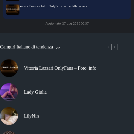
Jessica Franceschetti OnlyFans: la modella veneta
Aggiornato: 27 Lug 2026 02:37
Camgirl Italiane di tendenza
Vittoria Lazzari OnlyFans – Foto, info
Lady Giulia
LilyNin