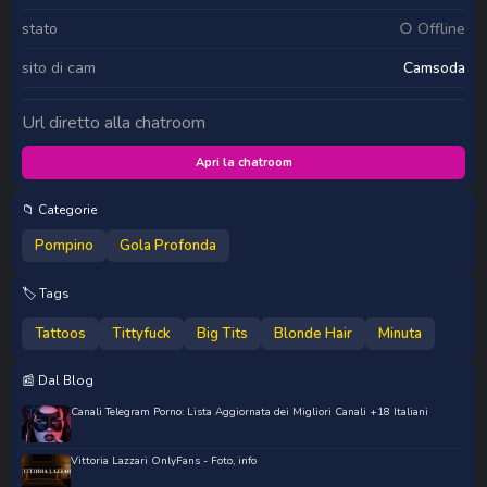
stato
○ Offline
sito di cam
Camsoda
Url diretto alla chatroom
Apri la chatroom
📁 Categorie
Pompino
Gola Profonda
🏷️ Tags
Tattoos
Tittyfuck
Big Tits
Blonde Hair
Minuta
📰 Dal Blog
Canali Telegram Porno: Lista Aggiornata dei Migliori Canali +18 Italiani
Vittoria Lazzari OnlyFans - Foto, info