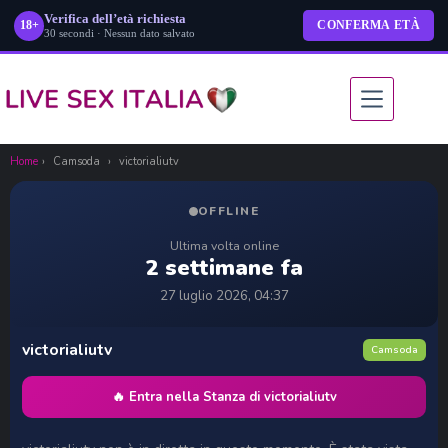
Verifica dell’età richiesta
18+
CONFERMA ETÀ
30 secondi · Nessun dato salvato
Salta
al
contenuto
Home
›
Camsoda
›
victorialiutv
OFFLINE
Ultima volta online
2 settimane fa
27 luglio 2026, 04:37
victorialiutv
Camsoda
🔥 Entra nella Stanza di victorialiutv