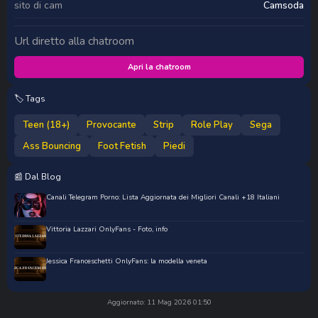
sito di cam
Camsoda
Url diretto alla chatroom
Apri la chatroom
🏷️ Tags
Teen (18+)
Provocante
Strip
Role Play
Sega
Ass Bouncing
Foot Fetish
Piedi
📰 Dal Blog
Canali Telegram Porno: Lista Aggiornata dei Migliori Canali +18 Italiani
Vittoria Lazzari OnlyFans - Foto, info
Jessica Franceschetti OnlyFans: la modella veneta
Aggiornato: 11 Mag 2026 01:50