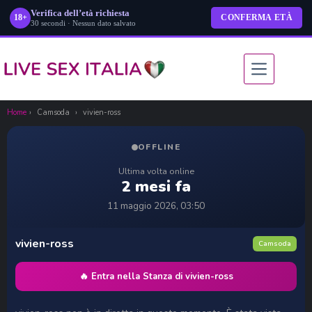
Verifica dell’età richiesta
18+
CONFERMA ETÀ
30 secondi · Nessun dato salvato
Salta
al
contenuto
Home
›
Camsoda
›
vivien-ross
OFFLINE
Ultima volta online
2 mesi fa
11 maggio 2026, 03:50
vivien-ross
Camsoda
🔥 Entra nella Stanza di vivien-ross