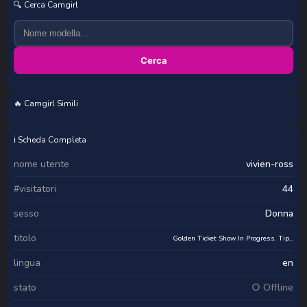
🔍 Cerca Camgirl
Cerca
🔥 Camgirl Simili
SpiicyGoddess
Liincostelloo
TrinaTriolo
museleks
ℹ️ Scheda Completa
nome utente
vivien-ross
#visitatori
44
sesso
Donna
titolo
Golden Ticket Show In Progress. Tip...
lingua
en
stato
○ Offline